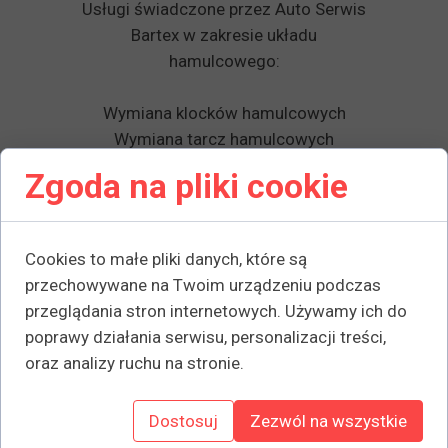
Usługi świadczone przez Auto Serwis
Bartex w zakresie układu
hamulcowego:
Wymiana klocków hamulcowych
Wymiana tarcz hamulcowych
Wymiana płynu hamulcowego
Zgoda na pliki cookie
Wymiana szczęk oraz bębnów
hamulcowych
Wymiana linek hamulca ręcznego
Cookies to małe pliki danych, które są
przechowywane na Twoim urządzeniu podczas
przeglądania stron internetowych. Używamy ich do
poprawy działania serwisu, personalizacji treści,
oraz analizy ruchu na stronie.
Dostosuj
Zezwól na wszystkie