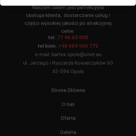
Naszym celem jest perfekcyjna
obsługa klienta, dostarczanie usług i
części wysokiej jakości po atrakcyjnej
cenie.
tel.
77 46 65 008
tel kom.
+48 604 560 772
e-mail: bartex.opole@onet.eu
ul. Jerzego i Ryszarda Kowalczyków 60
45-594 Opole
Strona Główna
O nas
Oferta
Galeria